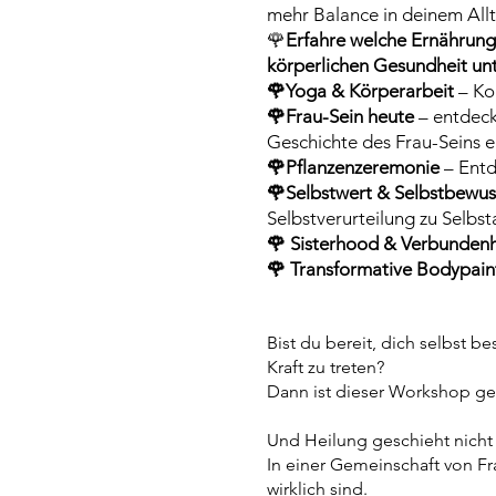
mehr Balance in deinem All
🌹
Erfahre welche Ernährun
körperlichen Gesundheit unt
🌹Yoga
& Körperarbeit
– Ko
🌹
Frau-Sein heute
– entdeck
Geschichte des Frau-Seins e
🌹
Pflanzenzeremonie
– Entd
🌹Selbstwert & Selbstbewus
Selbstverurteilung zu Selbs
🌹 Sisterhood & Verbundenh
🌹 Transformative Bodypai
Bist du bereit, dich selbst b
Kraft zu treten?
Dann ist dieser Workshop gen
Und Heilung geschieht nicht 
In einer Gemeinschaft von Fr
wirklich sind.