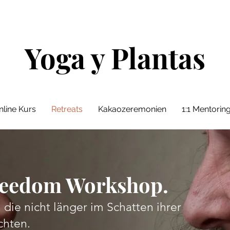
Outdoor Yoga in Pfullingen ab 04.08.26:
Mehr Infos
Outdoor Kakaozeremonie Special 16.08.26:
Mehr Info
Yoga y Plantas
line Kurs
Retreats
Kakaozeremonien
1:1 Mentori
reedom Workshop.
die nicht länger im Schatten ihrer
chten.