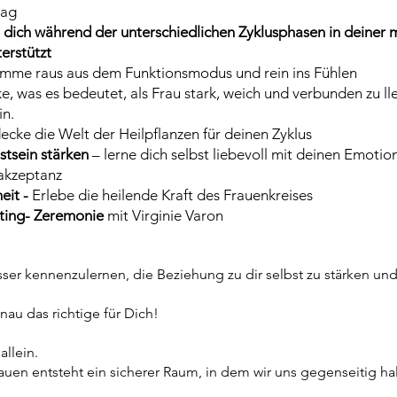
tag
g
dich während der unterschiedlichen Zyklusphasen in deiner
erstützt
mme raus aus dem Funktionsmodus und rein ins Fühlen
e, was es bedeutet, als Frau stark, weich und verbunden zu ll
in.
ecke die Welt der Heilpflanzen für deinen Zyklus
stsein stärken
– lerne dich selbst liebevoll mit deinen Emo
takzeptanz
eit -
Erlebe die heilende Kraft des Frauenkreises
nting- Zeremonie
mit Virginie Varon
esser kennenzulernen, die Beziehung zu dir selbst zu stärken und
au das richtige für Dich!
allein.
auen entsteht ein sicherer Raum, in dem wir uns gegenseitig hal