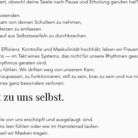
niert, obwohl deine Seele nach Pause und Erholung gerufen hat
u beenden.
Scham von deinen Schultern zu nehmen,
erzen zu entlassen
auf aus Selbstzweifeln zu durchbrechen.
e Effizienz, Kontrolle und Maskulinität hochhält, leben wir Fraue
enz — im Takt eines Systems, das nicht für unsere Rhythmen ge
hythmus geraten sind.
 zu fühlen. Wir driften weg von unserem Kern.
zupassen, zu funktionieren, still zu sein, brav zu sein und nur n
ines ganz besonders verloren:
 zu uns selbst.
ele von uns erschöpft und ausgelaugt sind.
ns leer fühlen oder wie im Hamsterrad laufen.
weil wir Masken tragen.