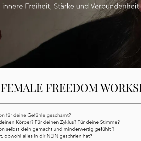
t, innere Freiheit, Stärke und Verbundenheit
 FEMALE FREEDOM WORKS
hon für deine Gefühle geschämt?
deinen Körper? Für deinen Zyklus? Für deine Stimme?
hon selbst klein gemacht und minderwertig gefühlt ?
t, obwohl alles in dir NEIN geschrien hat?