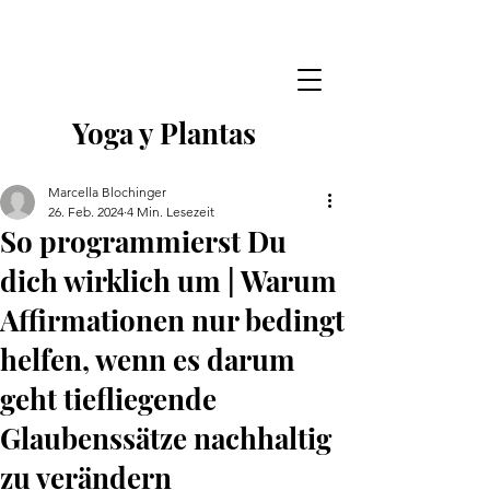
Outdoor Yoga in Pfullingen ab 04.08.26:
Mehr Infos
Outdoor Kakaozeremonie Special 16.08.26:
Mehr Infos
Yoga y Plantas
Marcella Blochinger
26. Feb. 2024
4 Min. Lesezeit
So programmierst Du
dich wirklich um | Warum
Affirmationen nur bedingt
helfen, wenn es darum
geht tiefliegende
Glaubenssätze nachhaltig
zu verändern